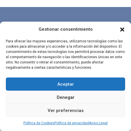
Gestionar consentimiento
Para ofrecer las mejores experiencias, utilizamos tecnologías como las
Diseñado por
Factoryfy
|
Aviso Legal
|
Política de Cookies
|
Política 
cookies para almacenar y/o acceder a la información del dispositivo. El
privacidad
consentimiento de estas tecnologías nos permitirá procesar datos como
el comportamiento de navegación o las identificaciones únicas en este
sitio. No consentir o retirar el consentimiento, puede afectar
negativamente a ciertas características y funciones.
Aceptar
Denegar
Ver preferencias
Política de Cookies
Política de privacidad
Aviso Legal