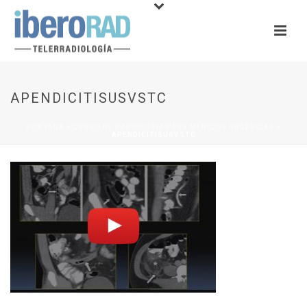
APENDICITISUSVSTC
PORTADA
»
CURSO DE RADIOLOGÍA PARA MÉDICOS URGENCIAS
»
APENDICITISUSVSTC