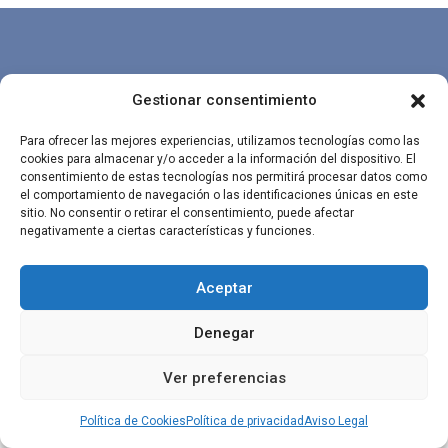
Gestionar consentimiento
Diseñado por
Factoryfy
|
Aviso Legal
|
Política de Cookies
|
Política 
Para ofrecer las mejores experiencias, utilizamos tecnologías como las
privacidad
cookies para almacenar y/o acceder a la información del dispositivo. El
consentimiento de estas tecnologías nos permitirá procesar datos como
el comportamiento de navegación o las identificaciones únicas en este
sitio. No consentir o retirar el consentimiento, puede afectar
negativamente a ciertas características y funciones.
Aceptar
Denegar
Ver preferencias
Política de Cookies
Política de privacidad
Aviso Legal