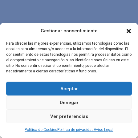
Diseñado por
Factoryfy
|
Aviso Legal
|
Política de Cookies
|
Política 
Gestionar consentimiento
privacidad
Para ofrecer las mejores experiencias, utilizamos tecnologías como las
cookies para almacenar y/o acceder a la información del dispositivo. El
consentimiento de estas tecnologías nos permitirá procesar datos como
el comportamiento de navegación o las identificaciones únicas en este
sitio. No consentir o retirar el consentimiento, puede afectar
negativamente a ciertas características y funciones.
Aceptar
Denegar
Ver preferencias
Política de Cookies
Política de privacidad
Aviso Legal